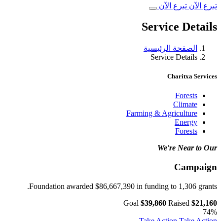
تبرع الآن
تبرع الآن
Service Details
الصفحة الرئيسية
Service Details
Charitxa Services
Forests
Climate
Farming & Agriculture
Energy
Forests
We're Near to Our
Campaign
Foundation awarded $86,667,390 in funding to 1,306 grants.
Goal
$39,860
Raised
$21,160
74%
Take Action
Take Action