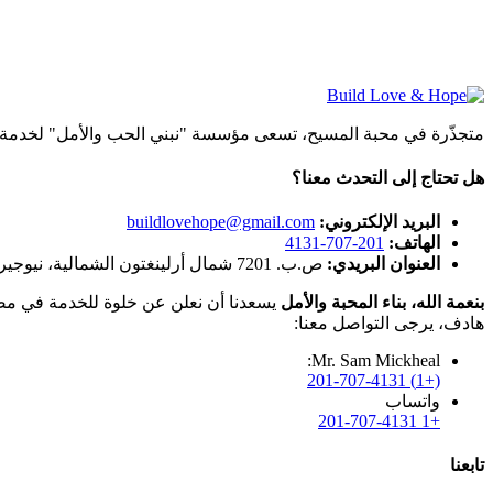
متجذّرة في محبة المسيح، تسعى مؤسسة "نبني الحب والأمل" لخدمة ال
هل تحتاج إلى التحدث معنا؟
البريد الإلكتروني:
buildlovehope@gmail.com
الهاتف:
201-707-4131
العنوان البريدي:
ص.ب. 7201 شمال أرلينغتون الشمالية، نيوجيرسي 07031
بنعمة الله، بناء المحبة والأمل
يسعدنا أن نعلن عن خلوة للخدمة في مصر
هادف، يرجى التواصل معنا:
Mr. Sam Mickheal:
(+1) 201-707-4131
واتساب
+1 201-707-4131
تابعنا