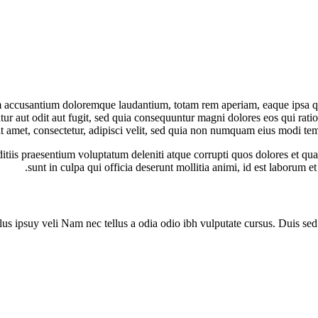
em accusantium doloremque laudantium, totam rem aperiam, eaque ipsa quae 
ur aut odit aut fugit, sed quia consequuntur magni dolores eos qui rat
it amet, consectetur, adipisci velit, sed quia non numquam eius modi t
tiis praesentium voluptatum deleniti atque corrupti quos dolores et quas
sunt in culpa qui officia deserunt mollitia animi, id est laborum e
s ipsuy veli Nam nec tellus a odia odio ibh vulputate cursus. Duis sed od